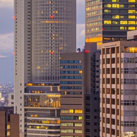
ホールインワン
係
大会など）
デザインを確認
イメージで選択
ど）
画像を選択