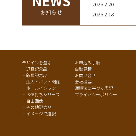
NEWS
2026.2.20
お知らせ
2026.2.18
デザインを選ぶ
お申込み手順
・退職記念品
自動見積
・叙勲記念品
お問い合せ
・法人イベント関係
会社概要
・ホールインワン
通販法に基づく表記
・お値打ちシリーズ
プライバシーポリシー
・自由画像
・その他記念品
・イメージで選択