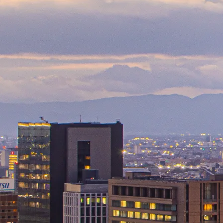
叙勲記念品
法人イベント関
（周年記念・株主優待・安全
デザインを確認
デザインを確認
自由画像
その他記念品
（卒業記念・結婚記念な
画像を選択
画像を選択