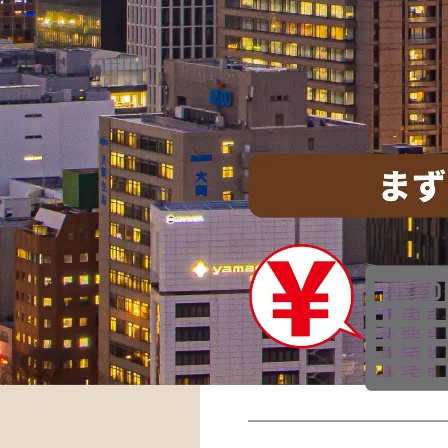
ES
てなに？
って印刷コスト
い時はチェック