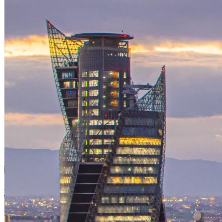
退職記念品
叙勲記念品
法人イベント関係
ホールインワン
お値打ちシリーズ
自由画像
その他記念品
イメージで選択
お申込み手順
自動見積
お問い合せ
会社概要
通販法に基づく表記
プライバシーポリシー
DESIGNS
記念品に最適なバラエティ豊かなデザイン
退職記念品
デザインを確認