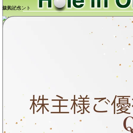
叙勲記念
法人イベント
ホールインワン
デザインを確認